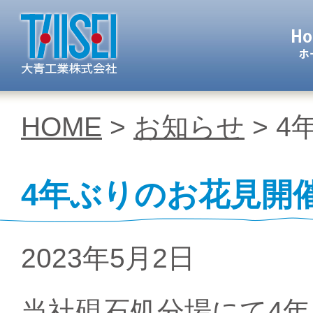
大青工業 株
HOME
>
お知らせ
> 
4年ぶりのお花見開
2023年5月2日
当社硯石処分場にて4