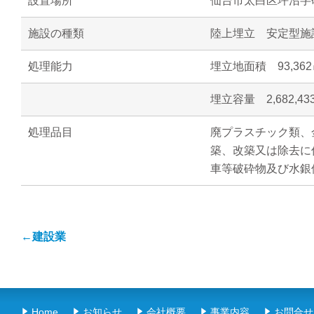
設置場所
仙台市太白区坪沼字
施設の種類
陸上埋立 安定型施
処理能力
埋立地面積 93,36
埋立容量 2,682,
処理品目
廃プラスチック類、
築、改築又は除去に
車等破砕物及び水銀
←建設業
Home
お知らせ
会社概要
事業内容
お問合せ