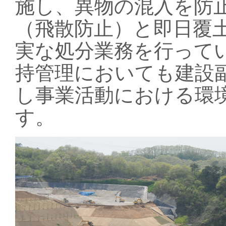
施し、異物の混入を防
（飛散防止）と即日覆
実な処分業務を行って
持管理においても建設
し事業活動における環
す。